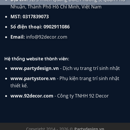
Nhuận, Thành Phố Hồ Chí Minh, Việt Nam
MST: 0317839073
Số điện thoại:
0902911086
Email:
info@92decor.com
Hệ thống website thành viên:
www.partydesign.vn
- Dịch vụ trang trí sinh nhật
www.partystore.vn
- Phụ kiện trang trí sinh nhật
thiết kế.
www.92decor.com
- Công ty TNHH 92 Decor
Copyright 2014 - 2026 ©
Partydesign.vn