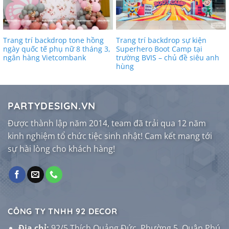
Trang trí backdrop tone hồng
Trang trí backdrop sự kiện
ngày quốc tế phụ nữ 8 tháng 3,
Superhero Boot Camp tại
ngân hàng Vietcombank
trường BVIS – chủ đề siêu anh
hùng
PARTYDESIGN.VN
Được thành lập năm 2014, team đã trải qua 12 năm
kinh nghiệm tổ chức tiệc sinh nhật! Cam kết mang tới
sự hài lòng cho khách hàng!
CÔNG TY TNHH 92 DECOR
Địa chỉ:
92/5 Thích Quảng Đức, Phường 5, Quận Phú