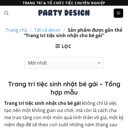
Bỏ
TRANG TRÍ & TỔ CHỨC TIỆC CHUYÊN NGHIỆP
qua
nội
dung
Trang chủ
/
Tất cả decor
/
Sản phẩm được gắn thẻ
“Trang trí tiệc sinh nhật cho bé gái”
LỌC
Trang trí tiệc sinh nhật bé gái – Tổng
hợp mẫu
Trang trí tiệc sinh nhật cho bé gái
không chỉ là việc
tạo nên một không gian vui chơi, mà còn là cách cha
mẹ trao tặng con một món quà tinh thần vô giá, một kỷ
niệm đẹp đẽ sẽ theo con suốt những năm tháng sau