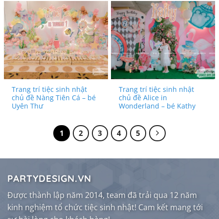
Trang trí tiệc sinh nhật
Trang trí tiệc sinh nhật
chủ đề Nàng Tiên Cá – bé
chủ đề Alice in
Uyên Thư
Wonderland – bé Kathy
1
2
3
4
5
PARTYDESIGN.VN
Được thành lập năm 2014, team đã trải qua 12 năm
kinh nghiệm tổ chức tiệc sinh nhật! Cam kết mang tới