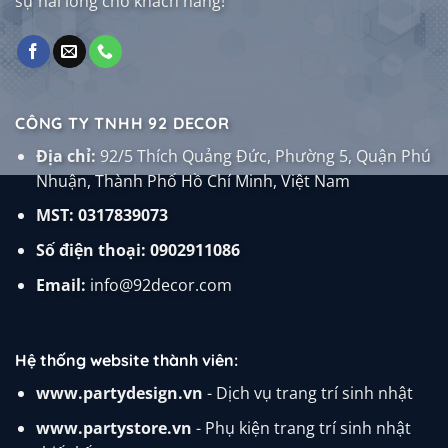
sự hài lòng cho khách hàng!
CÔNG TY TNHH 92 DECOR
Địa chỉ:
92/5 Thích Quảng Đức, Phường 5, Quận Phú
Nhuận, Thành Phố Hồ Chí Minh, Việt Nam
MST: 0317839073
Số điện thoại:
0902911086
Email:
info@92decor.com
Hệ thống website thành viên:
www.partydesign.vn
- Dịch vụ trang trí sinh nhật
www.partystore.vn
- Phụ kiện trang trí sinh nhật