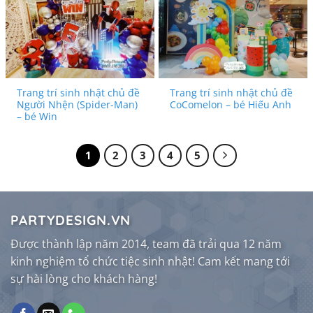
Trang trí sinh nhật chủ đề
Trang trí sinh nhật chủ đề
Người Nhện (Spider-Man)
CoComelon – bé Hiếu Anh
– bé Win
1
2
3
4
5
PARTYDESIGN.VN
Được thành lập năm 2014, team đã trải qua 12 năm
kinh nghiệm tổ chức tiệc sinh nhật! Cam kết mang tới
sự hài lòng cho khách hàng!