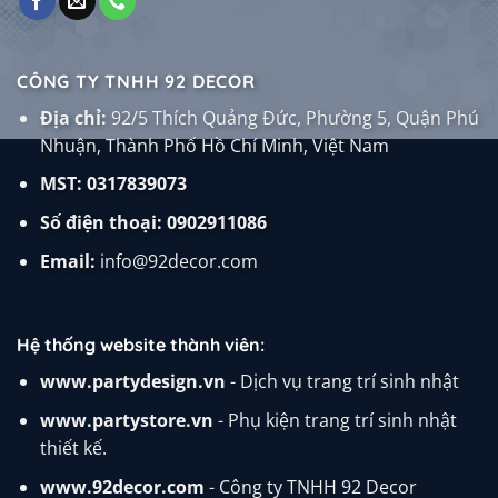
CÔNG TY TNHH 92 DECOR
Địa chỉ:
92/5 Thích Quảng Đức, Phường 5, Quận Phú
Nhuận, Thành Phố Hồ Chí Minh, Việt Nam
MST: 0317839073
Số điện thoại:
0902911086
Email:
info@92decor.com
Hệ thống website thành viên:
www.partydesign.vn
- Dịch vụ trang trí sinh nhật
www.partystore.vn
- Phụ kiện trang trí sinh nhật
thiết kế.
www.92decor.com
- Công ty TNHH 92 Decor