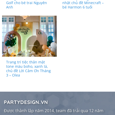
Golf cho bé trai Nguyên
nhật chủ đề Minecraft –
Anh
bé Harmon 6 tuổi
Trang trí tiệc thân mật
tone màu boho, xanh lá,
chủ đề Lời Cảm Ơn Tháng
3 – Olea
PARTYDESIGN.VN
Được thành lập năm 2014, team đã trải qua 12 năm