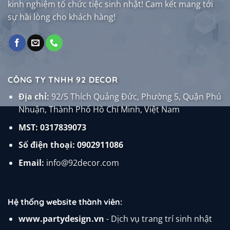
kinh nghiệm tổ chức tiệc sinh nhật! Cam kết mang tới
sự hài lòng cho khách hàng!
CÔNG TY TNHH 92 DECOR
Địa chỉ:
92/5 Thích Quảng Đức, Phường 5, Quận Phú
Nhuận, Thành Phố Hồ Chí Minh, Việt Nam
MST: 0317839073
Số điện thoại:
0902911086
Email:
info@92decor.com
Hệ thống website thành viên:
www.partydesign.vn
- Dịch vụ trang trí sinh nhật