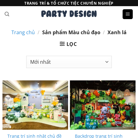
Bỏ
TRANG TRÍ & TỔ CHỨC TIỆC CHUYÊN NGHIỆP
qua
nội
dung
Trang chủ
/
Sản phẩm Màu chủ đạo
/
Xanh lá
LỌC
Trang trí sinh nhật chủ đề
Backdrop trang trí sinh