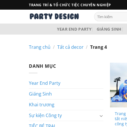
Bỏ
TRANG TRÍ & TỔ CHỨC TIỆC CHUYÊN NGHIỆP
qua
Tìm
nội
kiếm:
dung
YEAR END PARTY
GIÁNG SINH
Trang chủ
/
Tất cả decor
/
Trang 4
DANH MỤC
Year End Party
Giáng Sinh
Khai trương
Trang 
Sự kiện Công ty
tất ni
công 
TIỆC BÉ TRAI