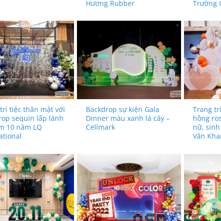
Hương Rubber
Trường Q
trí tiệc thân mật với
Backdrop sự kiện Gala
Trang tr
op sequin lấp lánh
Dinner màu xanh lá cây –
hồng ro
ệm 10 năm LQ
Cellmark
nữ, sinh
ational
Vân Kha