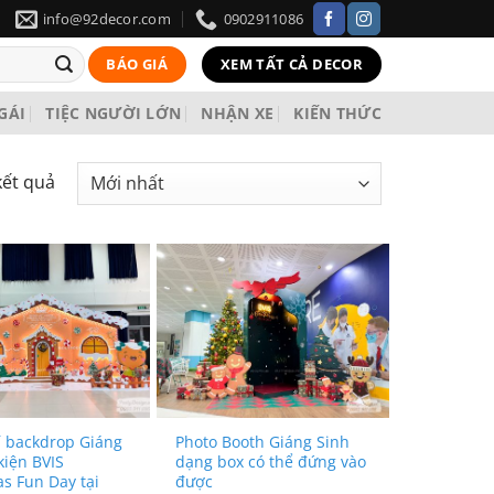
info@92decor.com
0902911086
BÁO GIÁ
XEM TẤT CẢ DECOR
 GÁI
TIỆC NGƯỜI LỚN
NHẬN XE
KIẾN THỨC
kết quả
í backdrop Giáng
Photo Booth Giáng Sinh
kiện BVIS
dạng box có thể đứng vào
s Fun Day tại
được