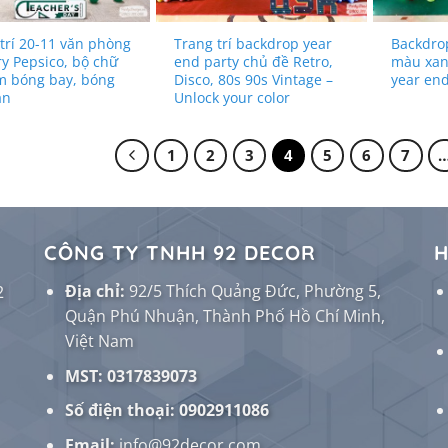
trí 20-11 văn phòng
Trang trí backdrop year
Backdrop
y Pepsico, bộ chữ
end party chủ đề Retro,
màu xanh
m bóng bay, bóng
Disco, 80s 90s Vintage –
year end
ần
Unlock your color
1
2
3
4
5
6
7
CÔNG TY TNHH 92 DECOR
H
Địa chỉ:
92/5 Thích Quảng Đức, Phường 5,
2
Quận Phú Nhuận, Thành Phố Hồ Chí Minh,
Việt Nam
MST: 0317839073
Số điện thoại:
0902911086
Email:
info@92decor.com