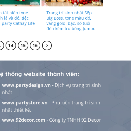
 tất niên tone
Trang trí sinh nhật Sếp
 lá và đỏ, tiệc
Big Boss, tone màu đỏ,
 party Cathay Life
vàng gold, bạc, số tuổi
đèn kèm trụ bóng Jumbo
…
14
15
16
ệ thống website thành viên:
www.partydesign.vn
- Dịch vụ trang trí sinh
nhật
www.partystore.vn
- Phụ kiện trang trí sinh
nhật thiết kế.
www.92decor.com
- Công ty TNHH 92 Decor