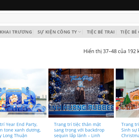
KHAI TRƯƠNG
SỰ KIỆN CÔNG TY
TIỆC BÉ TRAI
TIỆC BÉ
Hiển thị 37–48 của 192 
trí Year End Party,
Trang trí tiệc thân mật
Trang tr
ên tone xanh dương,
sang trọng với backdrop
Sinh sự 
ty Long Thuận
sequin lấp lánh – Linh
Christma