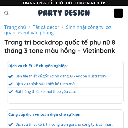
Bỏ
TRANG TRÍ & TỔ CHỨC TIỆC CHUYÊN NGHIỆP
qua
nội
dung
Trang chủ
/
Tất cả decor
/
Sinh nhật công ty, cơ
quan, event văn phòng
Trang trí backdrop quốc tế phụ nữ 8
tháng 3 tone màu hồng – Vietinbank
Dịch vụ thiết kế chuyên nghiệp:
Bán file thiết kế gốc. (định dạng AI - Adobe Illustrator)
Dịch vụ chỉnh sửa thiết kế theo mẫu.
Đặt hàng thiết kế mới theo yêu cầu.
Cung cấp dịch vụ toàn diện cho sự kiện:
Dịch vụ thiết kế & thi công trọn gói cho công ty & cá nhân.