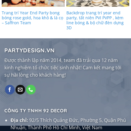
Trang trí Year End Party bong
Backdrop trang trí year end
bóng rose gold, hoa khô & lá cọ
party, tất niên PVI PVPP , kèm
– Saffron Team
line bóng & bộ chữ đèn dựng
3D
0₫.
PARTYDESIGN.VN
Được thành lập năm 2014, team đã trải qua 12 năm
kinh nghiệm tổ chức tiệc sinh nhật! Cam kết mang tới
sự hài lòng cho khách hàng!
CÔNG TY TNHH 92 DECOR
Địa chỉ:
92/5 Thích Quảng Đức, Phường 5, Quận Phú
Nhuận, Thành Phố Hồ Chí Minh, Việt Nam