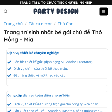
Bỏ
TRANG TRÍ & TỔ CHỨC TIỆC CHUYÊN NGHIỆP
qua
nội
dung
Trang chủ
/
Tất cả decor
/
Thỏ Con
Trang trí sinh nhật bé gái chủ đề Thỏ
Hồng – Mia
Dịch vụ thiết kế chuyên nghiệp:
Bán file thiết kế gốc. (định dạng AI - Adobe Illustrator)
Dịch vụ chỉnh sửa thiết kế theo mẫu.
Đặt hàng thiết kế mới theo yêu cầu.
Cung cấp dịch vụ toàn diện cho sự kiện:
Dịch vụ thiết kế & thi công trọn gói cho công ty & cá nhân.
Sản xuất theo yêu cầu: Standee, Hashtag, bảng quảng cáo,...