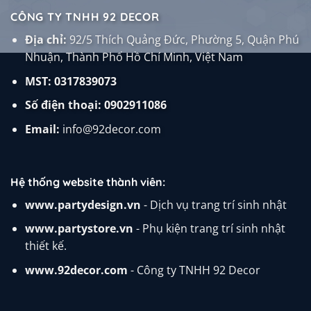
CÔNG TY TNHH 92 DECOR
Địa chỉ:
92/5 Thích Quảng Đức, Phường 5, Quận Phú
Nhuận, Thành Phố Hồ Chí Minh, Việt Nam
MST: 0317839073
Số điện thoại:
0902911086
Email:
info@92decor.com
Hệ thống website thành viên:
www.partydesign.vn
- Dịch vụ trang trí sinh nhật
www.partystore.vn
- Phụ kiện trang trí sinh nhật
thiết kế.
www.92decor.com
- Công ty TNHH 92 Decor