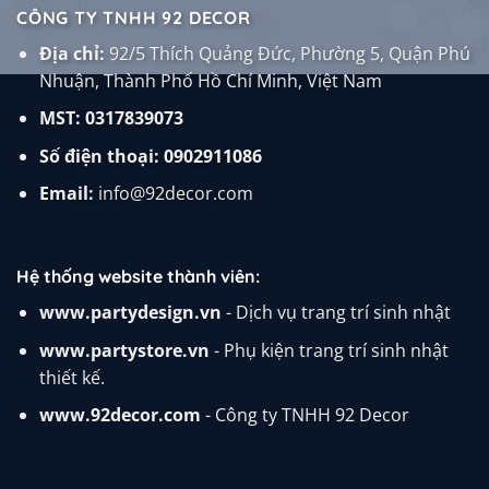
CÔNG TY TNHH 92 DECOR
Địa chỉ:
92/5 Thích Quảng Đức, Phường 5, Quận Phú
Nhuận, Thành Phố Hồ Chí Minh, Việt Nam
MST: 0317839073
Số điện thoại:
0902911086
Email:
info@92decor.com
Hệ thống website thành viên:
www.partydesign.vn
- Dịch vụ trang trí sinh nhật
www.partystore.vn
- Phụ kiện trang trí sinh nhật
thiết kế.
www.92decor.com
- Công ty TNHH 92 Decor