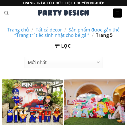
Bỏ
TRANG TRÍ & TỔ CHỨC TIỆC CHUYÊN NGHIỆP
qua
nội
dung
Trang chủ
/
Tất cả decor
/
Sản phẩm được gắn thẻ
“Trang trí tiệc sinh nhật cho bé gái”
/
Trang 5
LỌC