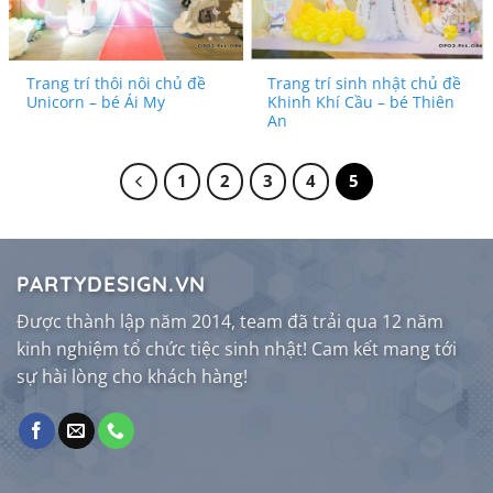
Trang trí thôi nôi chủ đề
Trang trí sinh nhật chủ đề
Unicorn – bé Ái My
Khinh Khí Cầu – bé Thiên
An
1
2
3
4
5
PARTYDESIGN.VN
Được thành lập năm 2014, team đã trải qua 12 năm
kinh nghiệm tổ chức tiệc sinh nhật! Cam kết mang tới
sự hài lòng cho khách hàng!