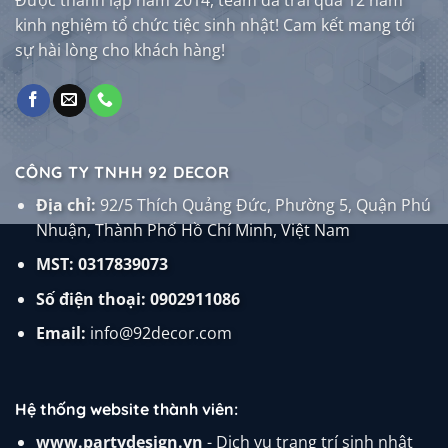
kinh nghiệm tổ chức tiệc sinh nhật! Cam kết mang tới
sự hài lòng cho khách hàng!
CÔNG TY TNHH 92 DECOR
Địa chỉ:
92/5 Thích Quảng Đức, Phường 5, Quận Phú
Nhuận, Thành Phố Hồ Chí Minh, Việt Nam
MST: 0317839073
Số điện thoại:
0902911086
Email:
info@92decor.com
Hệ thống website thành viên:
www.partydesign.vn
- Dịch vụ trang trí sinh nhật