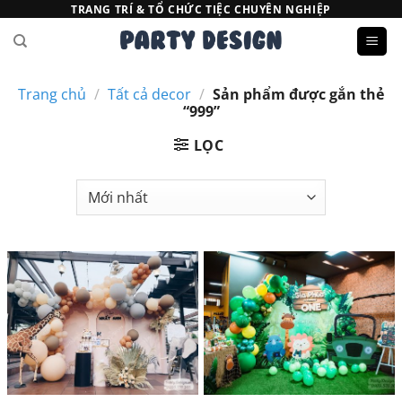
Bỏ
TRANG TRÍ & TỔ CHỨC TIỆC CHUYÊN NGHIỆP
qua
nội
dung
Trang chủ
/
Tất cả decor
/
Sản phẩm được gắn thẻ
“999”
LỌC