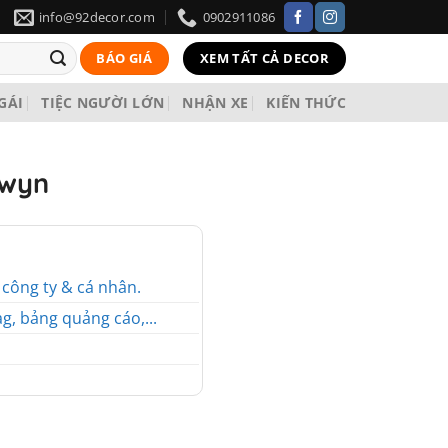
info@92decor.com
0902911086
BÁO GIÁ
XEM TẤT CẢ DECOR
 GÁI
TIỆC NGƯỜI LỚN
NHẬN XE
KIẾN THỨC
rwyn
o công ty & cá nhân.
g, bảng quảng cáo,...