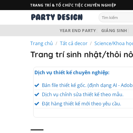
Bỏ
TRANG TRÍ & TỔ CHỨC TIỆC CHUYÊN NGHIỆP
qua
Tìm
nội
kiếm:
dung
YEAR END PARTY
GIÁNG SINH
Trang chủ
/
Tất cả decor
/
Science/Khoa họ
Trang trí sinh nhật/thôi 
Dịch vụ thiết kế chuyên nghiệp:
Bán file thiết kế gốc. (định dạng AI - Adob
Dịch vụ chỉnh sửa thiết kế theo mẫu.
Đặt hàng thiết kế mới theo yêu cầu.