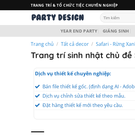
Bỏ
TRANG TRÍ & TỔ CHỨC TIỆC CHUYÊN NGHIỆP
qua
Tìm
nội
kiếm:
dung
YEAR END PARTY
GIÁNG SINH
Trang chủ
/
Tất cả decor
/
Safari - Rừng Xa
Trang trí sinh nhật chủ đề
Dịch vụ thiết kế chuyên nghiệp:
Bán file thiết kế gốc. (định dạng AI - Adob
Dịch vụ chỉnh sửa thiết kế theo mẫu.
Đặt hàng thiết kế mới theo yêu cầu.