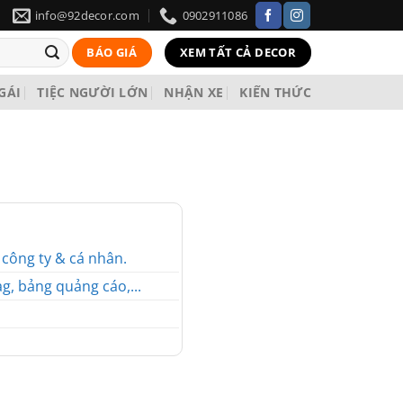
info@92decor.com
0902911086
BÁO GIÁ
XEM TẤT CẢ DECOR
 GÁI
TIỆC NGƯỜI LỚN
NHẬN XE
KIẾN THỨC
o công ty & cá nhân.
g, bảng quảng cáo,...