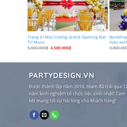
Khoa Nụ Cười
Trang trí khai trương Grand Opening Đức
Backdrop
 vàng gold,
Trí Music
màu xanh
Giá
Giá
5,000,000
₫
4,500,000
₫
3,800,00
gốc
hiện
là:
tại
5,000,000₫.
là:
4,500,000₫.
,000₫.
PARTYDESIGN.VN
Được thành lập năm 2014, team đã trải qua 1
năm kinh nghiệm tổ chức tiệc sinh nhật! Cam
kết mang tới sự hài lòng cho khách hàng!