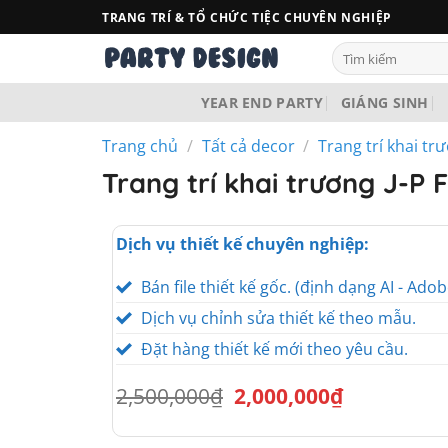
Bỏ
TRANG TRÍ & TỔ CHỨC TIỆC CHUYÊN NGHIỆP
qua
Tìm
nội
kiếm:
dung
YEAR END PARTY
GIÁNG SINH
Trang chủ
/
Tất cả decor
/
Trang trí khai tr
Trang trí khai trương J-P F
Dịch vụ thiết kế chuyên nghiệp:
Bán file thiết kế gốc. (định dạng AI - Adob
Dịch vụ chỉnh sửa thiết kế theo mẫu.
Đặt hàng thiết kế mới theo yêu cầu.
Giá
Giá
2,500,000
₫
2,000,000
₫
gốc
hiện
là:
tại