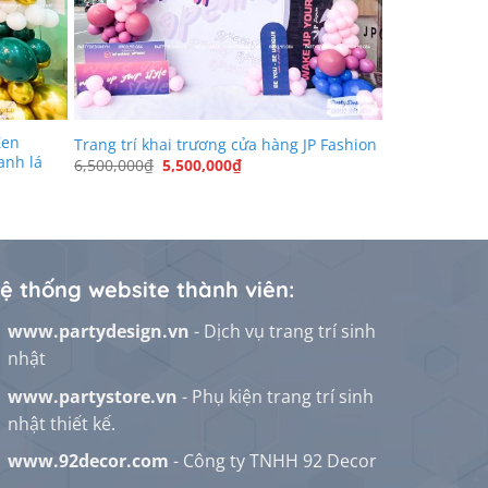
Zen
Trang trí khai trương cửa hàng JP Fashion
anh lá
Giá
Giá
6,500,000
₫
5,500,000
₫
gốc
hiện
là:
tại
6,500,000₫.
là:
5,500,000₫.
₫.
ệ thống website thành viên:
www.partydesign.vn
- Dịch vụ trang trí sinh
nhật
www.partystore.vn
- Phụ kiện trang trí sinh
nhật thiết kế.
www.92decor.com
- Công ty TNHH 92 Decor