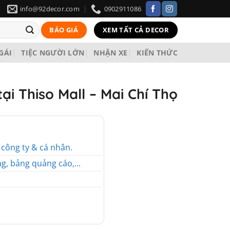
info@92decor.com
0902911086
BÁO GIÁ
XEM TẤT CẢ DECOR
 GÁI
TIỆC NGƯỜI LỚN
NHẬN XE
KIẾN THỨC
tại Thiso Mall – Mai Chí Thọ
o công ty & cá nhân.
g, bảng quảng cáo,...