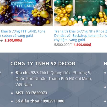
 khai trương TTT LAND, tone
Trang trí khai trương Nha Khoa 
 coban và vàng gold
Dentist với Backdrop tone màu x
cây đậm, vàng gold.
Giá
Giá
0
₫
3,200,000
₫
gốc
hiện
Giá
Giá
5,500,000
₫
4,500,000
₫
là:
tại
gốc
hiện
3,800,000₫.
là:
là:
tại
3,200,000₫.
5,500,000₫.
là:
4,500,000
CÔNG TY TNHH 92 DECOR
H
Địa chỉ:
92/5 Thích Quảng Đức, Phường 5,
2
Quận Phú Nhuận, Thành Phố Hồ Chí Minh,
Việt Nam
MST: 0317839073
Số điện thoại:
0902911086