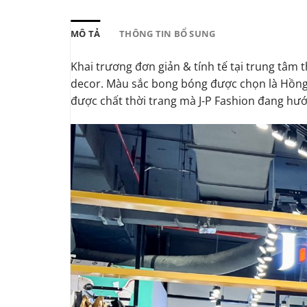
2,500,000₫.
là:
2,000,000₫
MÔ TẢ
THÔNG TIN BỔ SUNG
Khai trương đơn giản & tính tế tại trung tâm
decor. Màu sắc bong bóng được chọn là Hồng P
được chất thời trang mà J-P Fashion đang hướ