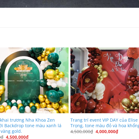
í khai trương Nha Khoa Zen
Trang trí event VIP DAY của Elise
với Backdrop tone màu xanh lá
Trọng, tone màu đỏ và hoa khổng
 vàng gold.
Giá
Giá
4,500,000
₫
4,000,000
₫
gốc
hiện
Giá
Giá
0
₫
4,500,000
₫