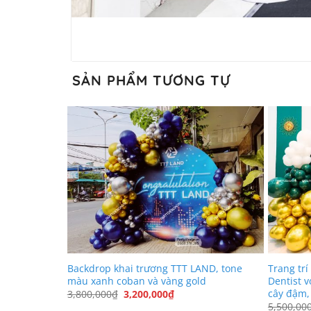
SẢN PHẨM TƯƠNG TỰ
hion theo kiểu
Backdrop khai trương TTT LAND, tone
Trang tr
all – Mai Chí
màu xanh coban và vàng gold
Dentist 
cây đậm,
Giá
Giá
3,800,000
₫
3,200,000
₫
gốc
hiện
5,500,00