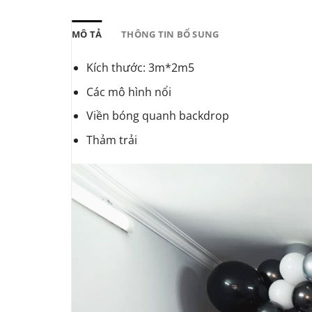
6,000,000₫.
là:
5,500,000₫
MÔ TẢ
THÔNG TIN BỔ SUNG
Kích thước: 3m*2m5
Các mô hình nổi
Viền bóng quanh backdrop
Thảm trải