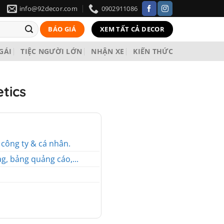
info@92decor.com
0902911086
BÁO GIÁ
XEM TẤT CẢ DECOR
 GÁI
TIỆC NGƯỜI LỚN
NHẬN XE
KIẾN THỨC
tics
o công ty & cá nhân.
g, bảng quảng cáo,...