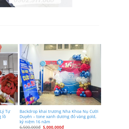
 Lý Tự
Backdrop khai trương Nha Khoa Nụ Cười
 lồ
Duyên – tone xanh dương đỏ vàng gold,
kỷ niệm 16 năm
Giá
Giá
6,500,000
₫
5,000,000
₫