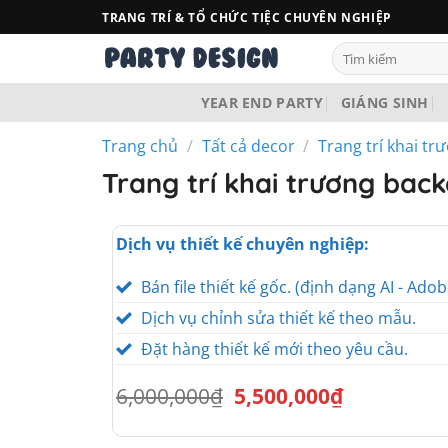
Bỏ
TRANG TRÍ & TỔ CHỨC TIỆC CHUYÊN NGHIỆP
qua
Tìm
nội
kiếm:
dung
YEAR END PARTY
GIÁNG SINH
Trang chủ
/
Tất cả decor
/
Trang trí khai tr
Trang trí khai trương bac
Dịch vụ thiết kế chuyên nghiệp:
Bán file thiết kế gốc. (định dạng AI - Adob
Dịch vụ chỉnh sửa thiết kế theo mẫu.
Đặt hàng thiết kế mới theo yêu cầu.
Giá
Giá
6,000,000
₫
5,500,000
₫
gốc
hiện
là:
tại