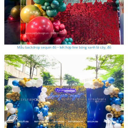
Mẫu backdrop sequin đỏ – kết hợp line bóng xanh lá cây, đỏ