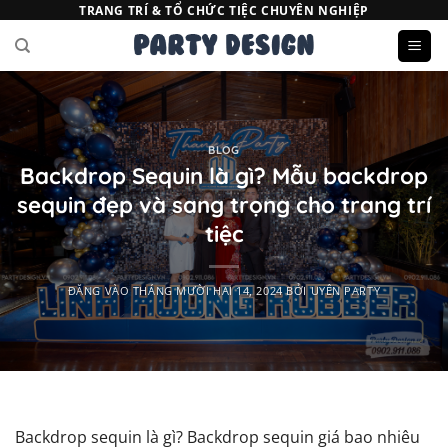
Bỏ
TRANG TRÍ & TỔ CHỨC TIỆC CHUYÊN NGHIỆP
qua
nội
dung
BLOG
Backdrop Sequin là gì? Mẫu backdrop
sequin đẹp và sang trọng cho trang trí
tiệc
ĐĂNG VÀO
THÁNG MƯỜI HAI 14, 2024
BỞI
UYÊN PARTY
Backdrop sequin là gì? Backdrop sequin giá bao nhiêu