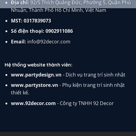
Địa chỉ:
92/5 Thích Quảng Đức, Phường 5, Quận Phú
Nhuận, Thành Phố Hồ Chí Minh, Việt Nam
MST: 0317839073
Số điện thoại:
0902911086
Email:
info@92decor.com
Hệ thống website thành viên:
www.partydesign.vn
- Dịch vụ trang trí sinh nhật
www.partystore.vn
- Phụ kiện trang trí sinh nhật
thiết kế.
www.92decor.com
- Công ty TNHH 92 Decor