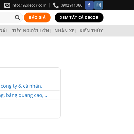
info@92decor.com
0902911086
BÁO GIÁ
XEM TẤT CẢ DECOR
 GÁI
TIỆC NGƯỜI LỚN
NHẬN XE
KIẾN THỨC
o công ty & cá nhân.
g, bảng quảng cáo,...