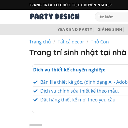
Bỏ
TRANG TRÍ & TỔ CHỨC TIỆC CHUYÊN NGHIỆP
qua
Tìm
nội
kiếm:
dung
YEAR END PARTY
GIÁNG SINH
Trang chủ
/
Tất cả decor
/
Thỏ Con
Trang trí sinh nhật tại nh
Dịch vụ thiết kế chuyên nghiệp:
Bán file thiết kế gốc. (định dạng AI - Adob
Dịch vụ chỉnh sửa thiết kế theo mẫu.
Đặt hàng thiết kế mới theo yêu cầu.