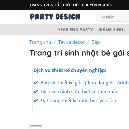
Bỏ
TRANG TRÍ & TỔ CHỨC TIỆC CHUYÊN NGHIỆP
qua
Tìm
nội
kiếm:
dung
YEAR END PARTY
GIÁNG SINH
Trang chủ
/
Tất cả decor
/
Bắp
Trang trí sinh nhật bé gái
Dịch vụ thiết kế chuyên nghiệp:
Bán file thiết kế gốc. (định dạng AI - Adob
Dịch vụ chỉnh sửa thiết kế theo mẫu.
Đặt hàng thiết kế mới theo yêu cầu.