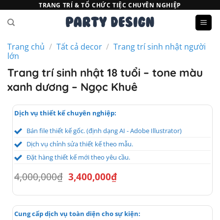
Bỏ
TRANG TRÍ & TỔ CHỨC TIỆC CHUYÊN NGHIỆP
qua
nội
dung
Trang chủ
/
Tất cả decor
/
Trang trí sinh nhật người
lớn
Trang trí sinh nhật 18 tuổi – tone màu
xanh dương – Ngọc Khuê
Dịch vụ thiết kế chuyên nghiệp:
Bán file thiết kế gốc. (định dạng AI - Adobe Illustrator)
Dịch vụ chỉnh sửa thiết kế theo mẫu.
Đặt hàng thiết kế mới theo yêu cầu.
Giá
Giá
4,000,000
₫
3,400,000
₫
gốc
hiện
là:
tại
4,000,000₫.
là:
3,400,000₫.
Cung cấp dịch vụ toàn diện cho sự kiện: