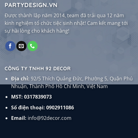
PARTYDESIGN.VN
Được thành lập năm 2014, team đã trải qua 12 năm
kinh nghiệm tổ chức tiệc sinh nhật! Cam kết mang tới
sự hài lòng cho khách hàng!
CÔNG TY TNHH 92 DECOR
Địa chỉ:
92/5 Thích Quảng Đức, Phường 5, Quận Phú
Nhuận, Thành Phố Hồ Chí Minh, Việt Nam
MST: 0317839073
Số điện thoại:
0902911086
Email:
info@92decor.com