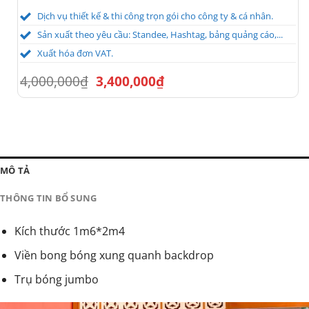
Dịch vụ thiết kế & thi công trọn gói cho công ty & cá nhân.
Sản xuất theo yêu cầu: Standee, Hashtag, bảng quảng cáo,...
Xuất hóa đơn VAT.
Giá
Giá
4,000,000
₫
3,400,000
₫
gốc
hiện
là:
tại
4,000,000₫.
là:
3,400,000₫.
MÔ TẢ
THÔNG TIN BỔ SUNG
Kích thước 1m6*2m4
Viền bong bóng xung quanh backdrop
Trụ bóng jumbo