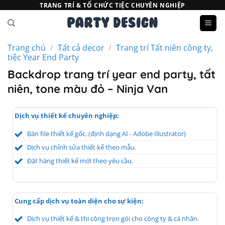
Bỏ
TRANG TRÍ & TỔ CHỨC TIỆC CHUYÊN NGHIỆP
qua
nội
dung
Trang chủ
/
Tất cả decor
/
Trang trí Tất niên công ty,
tiệc Year End Party
Backdrop trang trí year end party, tất
niên, tone màu đỏ – Ninja Van
Dịch vụ thiết kế chuyên nghiệp:
Bán file thiết kế gốc. (định dạng AI - Adobe Illustrator)
Dịch vụ chỉnh sửa thiết kế theo mẫu.
Đặt hàng thiết kế mới theo yêu cầu.
Cung cấp dịch vụ toàn diện cho sự kiện:
Dịch vụ thiết kế & thi công trọn gói cho công ty & cá nhân.