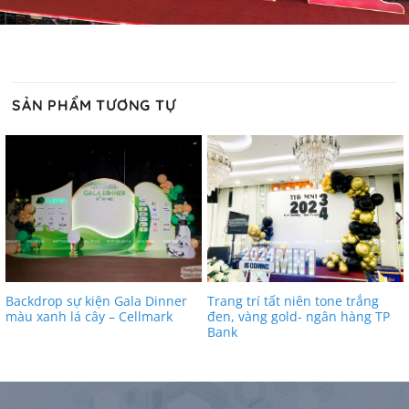
SẢN PHẨM TƯƠNG TỰ
Backdrop sự kiện Gala Dinner
Trang trí tất niên tone trắng
màu xanh lá cây – Cellmark
đen, vàng gold- ngân hàng TP
Bank