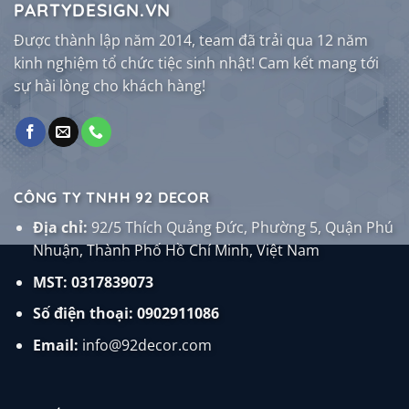
PARTYDESIGN.VN
Được thành lập năm 2014, team đã trải qua 12 năm
kinh nghiệm tổ chức tiệc sinh nhật! Cam kết mang tới
sự hài lòng cho khách hàng!
CÔNG TY TNHH 92 DECOR
Địa chỉ:
92/5 Thích Quảng Đức, Phường 5, Quận Phú
Nhuận, Thành Phố Hồ Chí Minh, Việt Nam
MST: 0317839073
Số điện thoại:
0902911086
Email:
info@92decor.com