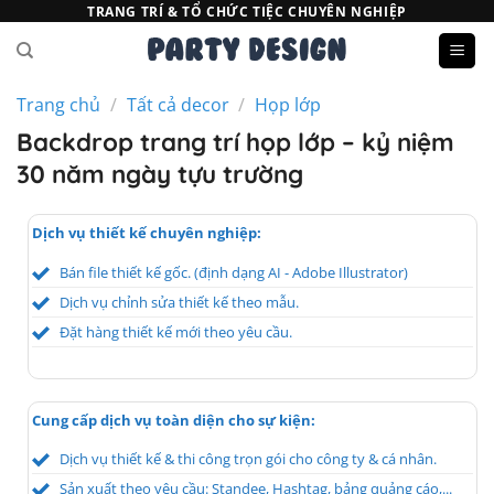
Bỏ
TRANG TRÍ & TỔ CHỨC TIỆC CHUYÊN NGHIỆP
qua
nội
dung
Trang chủ
/
Tất cả decor
/
Họp lớp
Backdrop trang trí họp lớp – kỷ niệm
30 năm ngày tựu trường
Dịch vụ thiết kế chuyên nghiệp:
Bán file thiết kế gốc. (định dạng AI - Adobe Illustrator)
Dịch vụ chỉnh sửa thiết kế theo mẫu.
Đặt hàng thiết kế mới theo yêu cầu.
Cung cấp dịch vụ toàn diện cho sự kiện:
Dịch vụ thiết kế & thi công trọn gói cho công ty & cá nhân.
Sản xuất theo yêu cầu: Standee, Hashtag, bảng quảng cáo,...