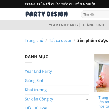
Bỏ
TRANG TRÍ & TỔ CHỨC TIỆC CHUYÊN NGHIỆP
qua
Tìm
nội
kiếm:
dung
YEAR END PARTY
GIÁNG SINH
Trang chủ
/
Tất cả decor
/
Sản phẩm được gắ
DANH MỤC
Year End Party
Giáng Sinh
Khai trương
Trang 
Sự kiện Công ty
lớn to
hoa tư
TIỆC BÉ TRAI