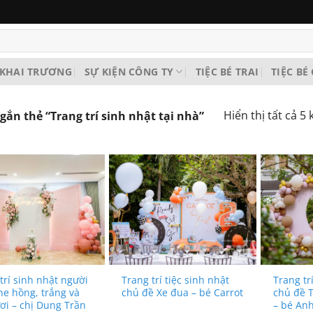
KHAI TRƯƠNG
SỰ KIỆN CÔNG TY
TIỆC BÉ TRAI
TIỆC BÉ
Hiển thị tất cả 5 
n thẻ “Trang trí sinh nhật tại nhà”
trí sinh nhật người
Trang trí tiệc sinh nhật
Trang tr
ne hồng, trắng và
chủ đề Xe đua – bé Carrot
chủ đề T
ơi – chị Dung Trần
– bé An