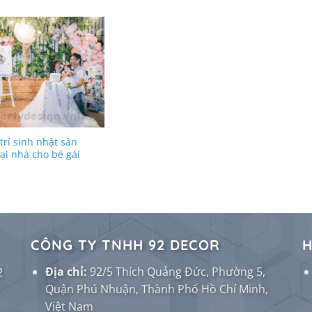
trí sinh nhật sân
ại nhà cho bé gái
CÔNG TY TNHH 92 DECOR
H
Địa chỉ:
92/5 Thích Quảng Đức, Phường 5,
2
Quận Phú Nhuận, Thành Phố Hồ Chí Minh,
Việt Nam