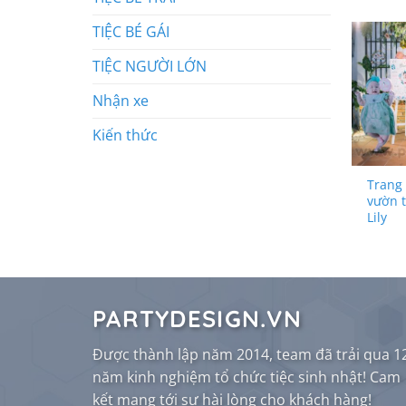
TIỆC BÉ GÁI
TIỆC NGƯỜI LỚN
Nhận xe
Kiến thức
Trang 
vườn t
Lily
PARTYDESIGN.VN
Được thành lập năm 2014, team đã trải qua 1
năm kinh nghiệm tổ chức tiệc sinh nhật! Cam
kết mang tới sự hài lòng cho khách hàng!