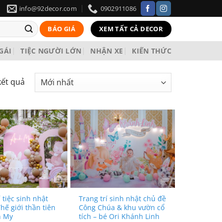
info@92decor.com
0902911086
BÁO GIÁ
XEM TẤT CẢ DECOR
 GÁI
TIỆC NGƯỜI LỚN
NHẬN XE
KIẾN THỨC
kết quả
í tiệc sinh nhật
Trang trí sinh nhật chủ đề
hế giới thần tiên
Công Chúa & khu vườn cổ
h My
tích – bé Ori Khánh Linh