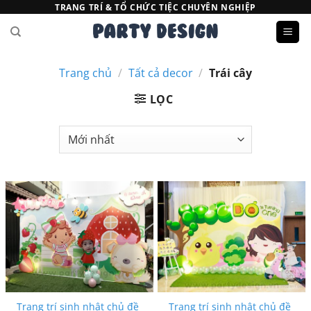
Bỏ
TRANG TRÍ & TỔ CHỨC TIỆC CHUYÊN NGHIỆP
qua
nội
dung
Trang chủ
/
Tất cả decor
/
Trái cây
LỌC
Trang trí sinh nhật chủ đề
Trang trí sinh nhật chủ đề